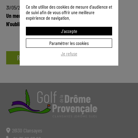
Ce site utilise des cookies de mesure d'audience et
31/05/2026
de suivi afin de vous offrir une meilleure
Un menu sympa pour un moment en famille
expérience de navigation.
N'oubliez pas de réserver !
J'accepte
Paramétrer les cookies
Je refuse
RETOUR
26130 Clansayes