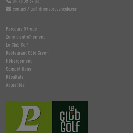
04 75 98 57 03
contact@golf-dromeprovencale.com
Parcours 9 trous
Zone d'entraînement
Le Club Golf
Restaurant Côté Green
Hébergement
Compétitions
Résultats
Actualités